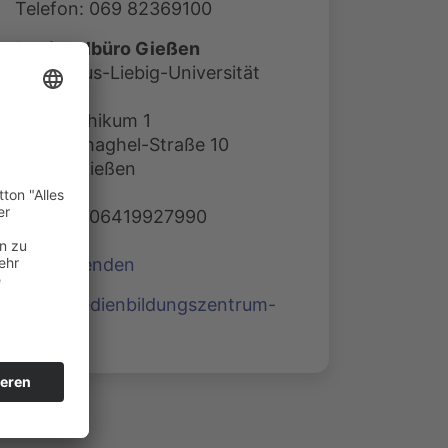
Telefon: 069 82369100
Regionalbüro Gießen
c/o Justus-Liebig-Universität
Gießen
Philosophikum 1
Otto-Behaghel-Straße 10
35394 Gießen
Telefon: 06419927990
E-Mail senden
www.medienbildungszentrum-
sued.de