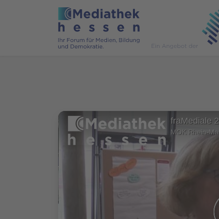
fraMediale 
MOK Rhein-Ma