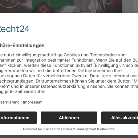
017
duziert: MOK Rhein-Main | 6941 Klicks
lied Sciences fand am 29. März 2017 die