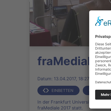
fraMediale 2
Datum: 13.04.2017, 18:27 Uhr | Pro
EINBETTEN
TEILEN
In der Frankfurt University of App
fraMediale 2017 statt.