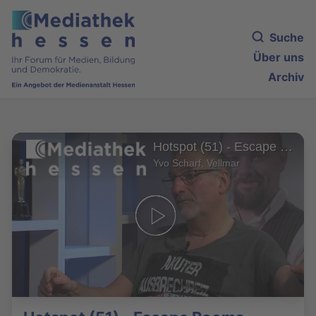
Suche
Über uns
Archiv
Hotspot (51) - Escape Rooms
Yvo Scharf, Vellmar