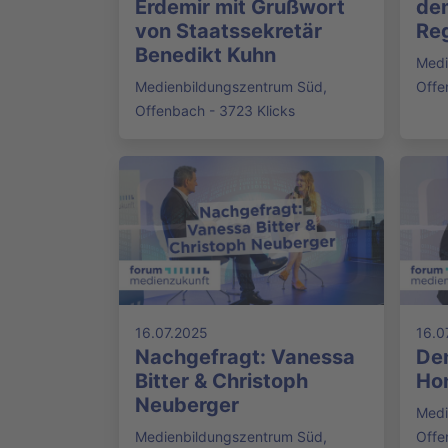
Erdemir mit Grußwort
de
von Staatssekretär
Reg
Benedikt Kuhn
Medi
Medienbildungszentrum Süd,
Offe
Offenbach - 3723 Klicks
16.07.2025
16.0
Nachgefragt: Vanessa
Den
Bitter & Christoph
Ho
Neuberger
Medi
Medienbildungszentrum Süd,
Offe