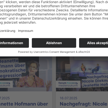
äge zum Thema
7.2025
16.07.2025
anette Hofmann über
Nachgefragt: Nicole