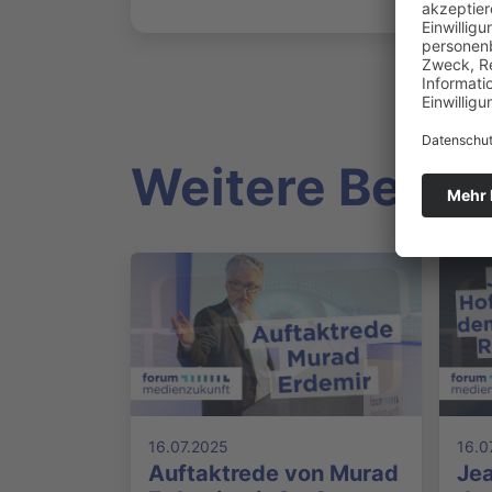
Weitere Beitr
16.07.2025
16.0
Auftaktrede von Murad
Je