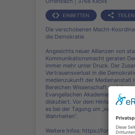
Offenbach | 3768 Klicks
EINBETTEN
TEILEN
Die verschobenen Macht-Koordinat
die Demokratie
Angesichts neuer Allianzen von st
Kommunikationsmacht geraten Demo
immer mehr unter Druck. Der Zus
Vertrauensverlust in die Demokrati
medienzukunft der Medienanstalt 
Bereichen Wissenschaft und Journa
Evangelischen Akademie Frankfurt 
diskutiert. Vor dem Hintergrund d
es bei der Tagung um „ver-rückte
Wahrheiten“.
Weitere Infos: https://forum-medi