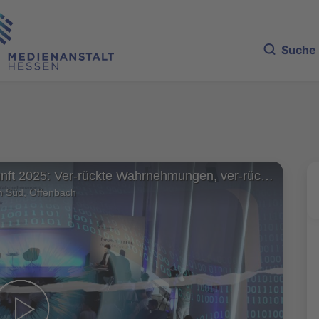
Suche
forum-medienzukunft 2025: Ver-rückte Wahrnehmungen, ver-rückte Wahrheiten, Teil 1
m Süd, Offenbach