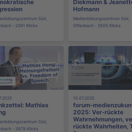
mokratische
Diekmann & Jeanett
ression
Hofmann
enbildungszentrum Süd,
Medienbildungszentrum Süd,
nbach - 2391 Klicks
Offenbach - 2505 Klicks
7.2025
10.07.2025
kzettel: Mathias
forum-medienzukun
ng
2025: Ver-rückte
Wahrnehmungen, ve
enbildungszentrum Süd,
rückte Wahrheiten, T
nbach - 3979 Klicks