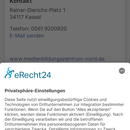
Kontakt
Rainer-Dierichs-Platz 1
34117 Kassel
Telefon: 0561 9200920
E-Mail senden
www.medienbildungszentrum-nord.de
Die Mediathek Hessen bietet vielfältige Videos,
Podcasts, Themen und Informationen.
Entdecken Sie unser Forum für Medien, Bildung
und Demokratie - jederzeit und überall
verfügbar.