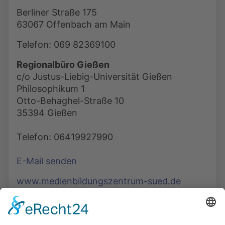
Berliner Straße 175
63067 Offenbach am Main
Telefon: 069 82369100
Regionalbüro Gießen
c/o Justus-Liebig-Universität Gießen
Philosophikum 1
Otto-Behaghel-Straße 10
35394 Gießen
Telefon: 06419927990
E-Mail senden
www.medienbildungszentrum-sued.de