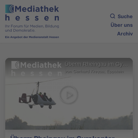
Suche
Über uns
Archiv
Überm Rheingau im Gyrokopter
von Gerhard Kreysa, Eppstein