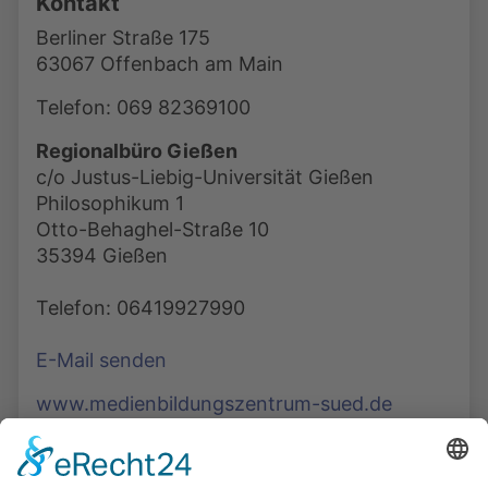
Kontakt
Berliner Straße 175
63067 Offenbach am Main
Telefon: 069 82369100
Regionalbüro Gießen
c/o Justus-Liebig-Universität Gießen
Philosophikum 1
Otto-Behaghel-Straße 10
35394 Gießen
Telefon: 06419927990
E-Mail senden
www.medienbildungszentrum-sued.de