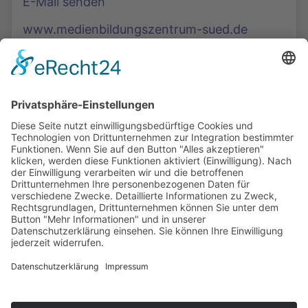
E-Mail senden
www.medienbildungszentrum-sued.de
Die Mediathek Hessen bietet vielfältige Videos,
Podcasts, Themen und Informationen.
Entdecken Sie unser Forum für Medien, Bildung
und Demokratie - jederzeit und überall
verfügbar.
Mehr erfahren
KONTAKT
IMPRESSUM
DATENSCHUTZ
ERKLÄRUNG ZUR BARRIEREFREIHEIT
COOKIE-EINSTELLUNGEN