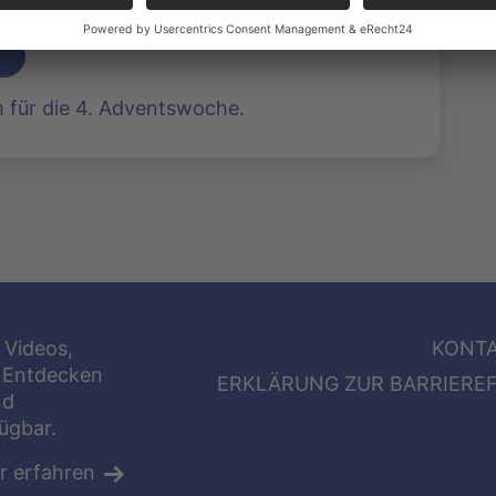
für die 4. Adventswoche.
 Videos,
KONT
 Entdecken
ERKLÄRUNG ZUR BARRIEREF
nd
fügbar.
r erfahren