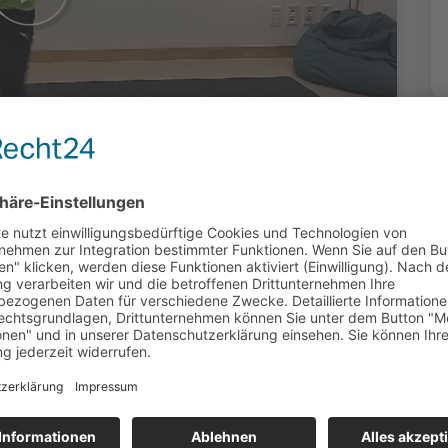
 - Part 4 - eine
er kath.
ungsstätte Fulda
duziert: Rita Schöppner (OK Fulda) | 2265