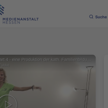
Suche
Fit im Advent - Part 4 - eine Produktion der kath. Familienbildungsstätte Fulda
Fulda)