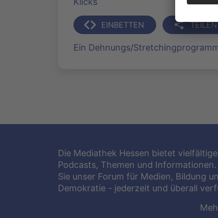
Klicks
EINBETTEN
TEILEN
Ein Dehnungs/Stretchingprogramm 
Die Mediathek Hessen bietet vielfältige
Podcasts, Themen und Informationen.
Sie unser Forum für Medien, Bildung u
Demokratie - jederzeit und überall ver
Meh