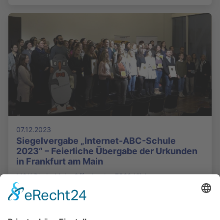
07.12.2023
Siegelvergabe „Internet-ABC-Schule
2023“ – Feierliche Übergabe der Urkunden
in Frankfurt am Main
MOK Rhein-Main, Offenbach - 7529 Klicks