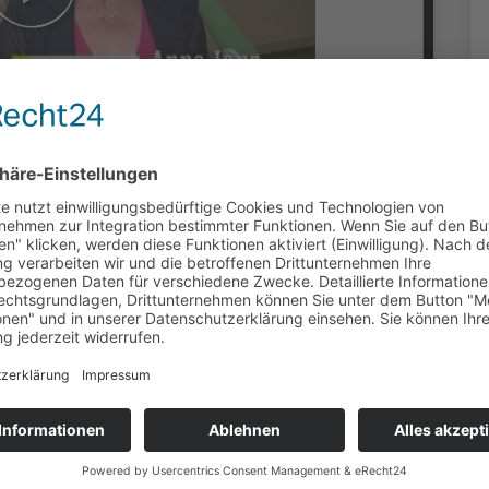
 (14/2015)
duziert: Merlin Franke (OK Kassel) | 3791
 Gartenfest in Calden im Fokus der