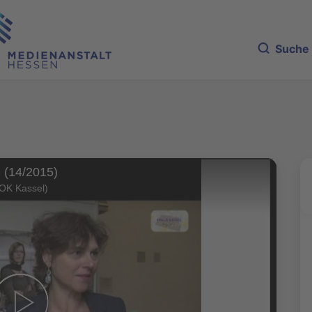
Suche
l (14/2015)
(OK Kassel)