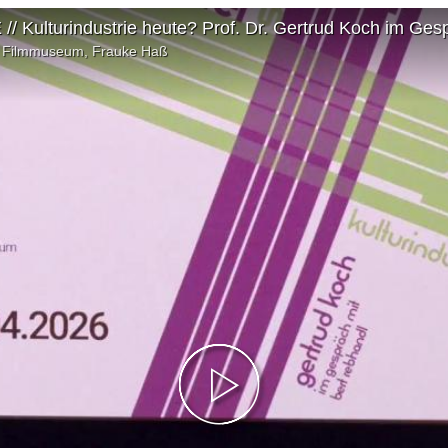
lturindustrie heute? Prof. Dr. Gertrud Koch im Gesp
nd Filmmuseum, Frauke Haß