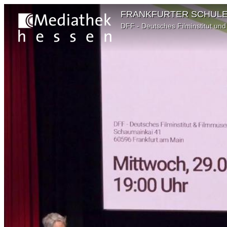
FRANKFURTER SCHULE // Ku
DFF - Deutsches Filminstitut u