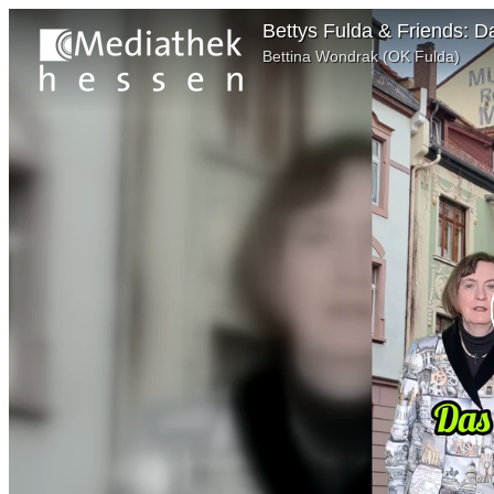
Bettys Fulda & Friends: D
Bettina Wondrak (OK Fulda)